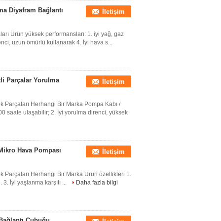
ma Diyafram Bağlantı
İletişim
arı Ürün yüksek performansları: 1. iyi yağ, gaz
enci, uzun ömürlü kullanarak 4. İyi hava s...
li Parçalar Yorulma
İletişim
dek Parçaları Herhangi Bir Marka Pompa Kabı /
 saate ulaşabilir; 2. İyi yorulma direnci, yüksek
 Mikro Hava Pompası
İletişim
k Parçaları Herhangi Bir Marka Ürün özellikleri 1.
i. 3. İyi yaşlanma karşıtı ...
Daha fazla bilgi
 Bağlantı Çubuğu