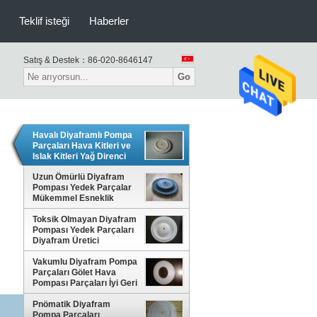
Teklif isteği
Haberler
Satış & Destek：
86-020-8646147
Go
Havalı Diyaframlı Pompa
Parçaları Hava Kitleri ve
Islak Kitleri Yağ Direnci
Uzun Ömürlü Diyafram
Pompası Yedek Parçalar
Mükemmel Esneklik
Toksik Olmayan Diyafram
Pompası Yedek Parçaları
Diyafram Üretici
Pompaları İçin Keçe
Parçaları
Vakumlu Diyafram Pompa
Parçaları Gölet Hava
Pompası Parçaları İyi Geri
Tepme Özelliği
Pnömatik Diyafram
Pompa Parçaları