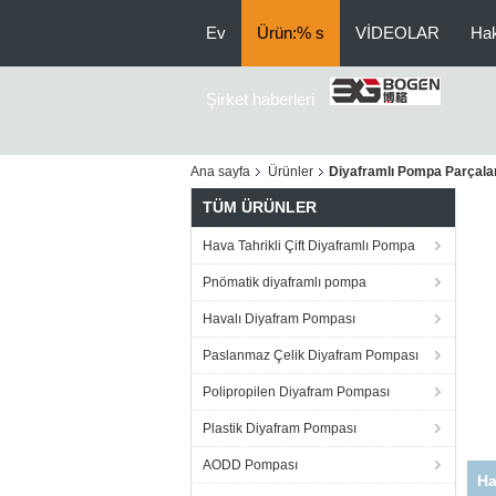
Ev
Ürün:% s
VİDEOLAR
Ha
Şirket haberleri
Ana sayfa
Ürünler
Diyaframlı Pompa Parçalar
TÜM ÜRÜNLER
Hava Tahrikli Çift Diyaframlı Pompa
Pnömatik diyaframlı pompa
Havalı Diyafram Pompası
Paslanmaz Çelik Diyafram Pompası
Polipropilen Diyafram Pompası
Plastik Diyafram Pompası
AODD Pompası