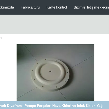
kkımızda
Fabrika turu
Kalite kontrol
Bizimle iletişime geçin
ı
Uzun Ömürlü Diyafram Pompası Yedek Parçalar Mükemmel