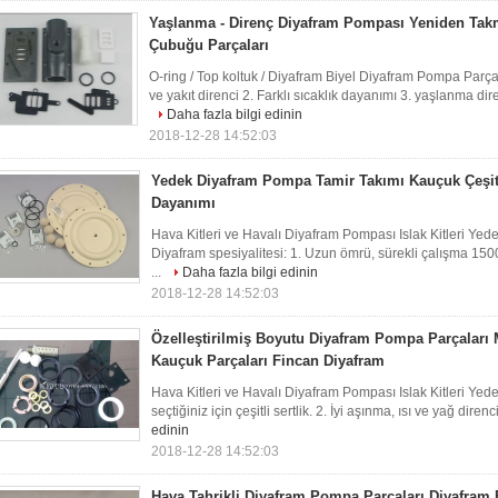
Yaşlanma - Direnç Diyafram Pompası Yeniden Tak
Çubuğu Parçaları
O-ring / Top koltuk / Diyafram Biyel Diyafram Pompa Parçal
ve yakıt direnci 2. Farklı sıcaklık dayanımı 3. yaşlanma dir
Daha fazla bilgi edinin
2018-12-28 14:52:03
Yedek Diyafram Pompa Tamir Takımı Kauçuk Çeşit
Dayanımı
Hava Kitleri ve Havalı Diyafram Pompası Islak Kitleri Ye
Diyafram spesiyalitesi: 1. Uzun ömrü, sürekli çalışma 15000
...
Daha fazla bilgi edinin
2018-12-28 14:52:03
Özelleştirilmiş Boyutu Diyafram Pompa Parçaları
Kauçuk Parçaları Fincan Diyafram
Hava Kitleri ve Havalı Diyafram Pompası Islak Kitleri Yede
seçtiğiniz için çeşitli sertlik. 2. İyi aşınma, ısı ve yağ direnc
edinin
2018-12-28 14:52:03
Hava Tahrikli Diyafram Pompa Parçaları Diyafram