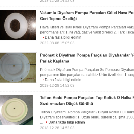
2018-12-28 14:52:03
Vakumlu Diyafram Pompa Parçaları Gölet Hava Pom
Geri Tepme Özelliği
Hava Kitleri ve Islak Kitleri Diyafram Pompa Parçaları V
performansları: 1. iyi yağ, gaz ve yakıt direnci 2. Farklı sı
Daha fazla bilgi edinin
2022-08-08 15:05:03
Pnömatik Diyafram Pompa Parçaları Diyaframlar Ye
Parlak Kaplama
Pnömatik Diyafram Pompa Parçaları Su Pompası Diyafram 
pompasının tüm parçalarına sahibiz Ürün özellikleri 1. seçtiğin
Daha fazla bilgi edinin
2018-12-28 14:52:03
Teflon Aodd Pompa Parçaları Top Koltuk O Halka 
Sızdırmazları Düşük Gürültü
Teflon Diyaframlı Pompa Parçaları / Bilyalı Koltuk / O Ha
Diyafram spesiyalitesi: 1. Uzun ömrü, sürekli çalışma 15000
...
Daha fazla bilgi edinin
2018-12-28 14:52:03