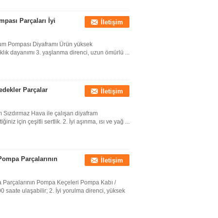
pası Parçaları İyi
İletişim
akum Pompası Diyaframı Ürün yüksek
caklık dayanımı 3. yaşlanma direnci, uzun ömürlü ...
dekler Parçalar
İletişim
Sızdırmaz Hava ile çalışan diyafram
iz için çeşitli sertlik. 2. İyi aşınma, ısı ve yağ ...
Pompa Parçalarının
İletişim
lka Parçalarının Pompa Keçeleri Pompa Kabı /
 saate ulaşabilir; 2. İyi yorulma direnci, yüksek