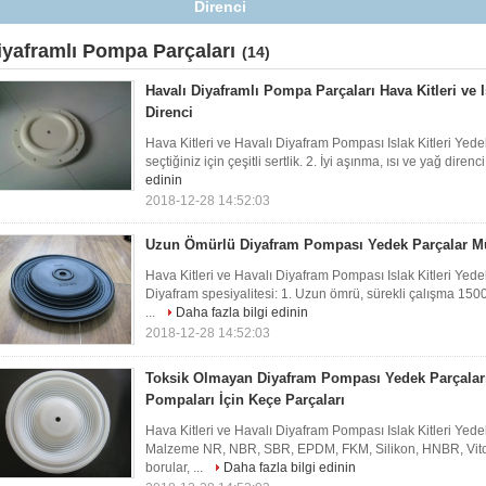
Esneklik
iyaframlı Pompa Parçaları
(14)
Havalı Diyaframlı Pompa Parçaları Hava Kitleri ve I
Direnci
Hava Kitleri ve Havalı Diyafram Pompası Islak Kitleri Yede
seçtiğiniz için çeşitli sertlik. 2. İyi aşınma, ısı ve yağ direnci
edinin
2018-12-28 14:52:03
Uzun Ömürlü Diyafram Pompası Yedek Parçalar 
Hava Kitleri ve Havalı Diyafram Pompası Islak Kitleri Yed
Diyafram spesiyalitesi: 1. Uzun ömrü, sürekli çalışma 15000
...
Daha fazla bilgi edinin
2018-12-28 14:52:03
Toksik Olmayan Diyafram Pompası Yedek Parçaları
Pompaları İçin Keçe Parçaları
Hava Kitleri ve Havalı Diyafram Pompası Islak Kitleri Yed
Malzeme NR, NBR, SBR, EPDM, FKM, Silikon, HNBR, Viton vb
borular, ...
Daha fazla bilgi edinin