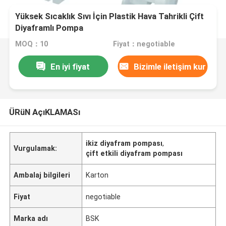
Yüksek Sıcaklık Sıvı İçin Plastik Hava Tahrikli Çift
Diyaframlı Pompa
MOQ：10
Fiyat：negotiable
En iyi fiyat
Bizimle iletişim kur
ÜRüN AçıKLAMASı
ikiz diyafram pompası
,
Vurgulamak:
çift etkili diyafram pompası
Ambalaj bilgileri
Karton
Fiyat
negotiable
Marka adı
BSK