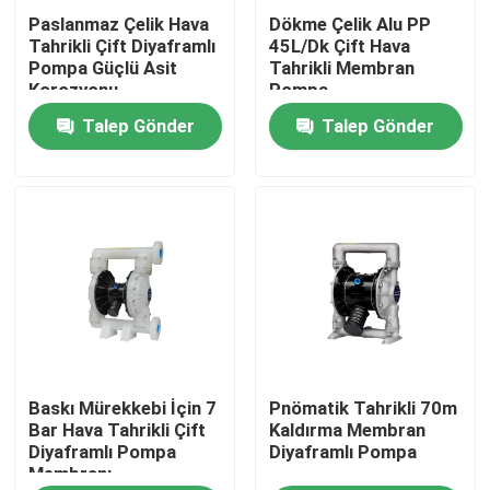
Paslanmaz Çelik Hava
Dökme Çelik Alu PP
Tahrikli Çift Diyaframlı
45L/Dk Çift Hava
Hakkımızda
Pompa Güçlü Asit
Tahrikli Membran
Korozyonu
Pompa
Talep Gönder
Talep Gönder
Fabrika turu
Kalite kontrol
Bizimle iletişime geçin
Haberler
Baskı Mürekkebi İçin 7
Pnömatik Tahrikli 70m
Bir teklif isteği
Bar Hava Tahrikli Çift
Kaldırma Membran
Diyaframlı Pompa
Diyaframlı Pompa
Membranı
Company News