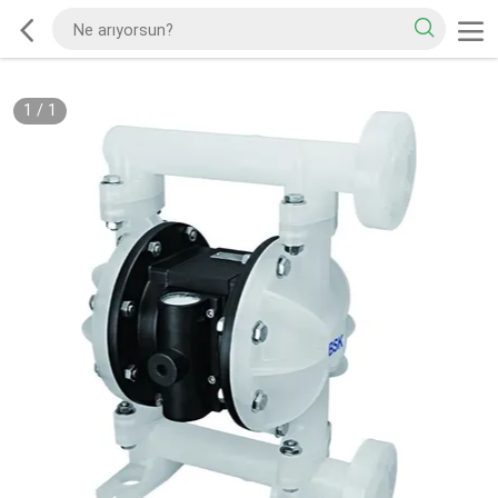
1
/
1